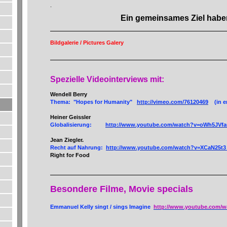
.
Ein gemeinsames Ziel habe
Bildgalerie / Pictures Galery
Spezielle Videointerviews mit:
Wendell Berry
Thema: "Hopes for Humanity"
http://vimeo.com/76120469
(in e
Heiner Geissler
Globalisierung:
http://www.youtube.com/watch?v=oWh5JVf
Jean Ziegler.
Recht auf Nahrung:
http://www.youtube.com/watch?v=XCaN25t
Right for Food
Besondere Filme, Movie specials
Emmanuel Kelly singt / sings Imagine
http://www.youtube.com/w