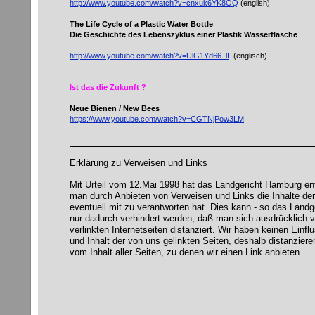
http://www.youtube.com/watch?v=cnxuk6YK8OQ
(english)
The Life Cycle of a Plastic Water Bottle
Die Geschichte des Lebenszyklus einer Plastik Wasserflasche
http://www.youtube.com/watch?v=UlG1Yd66_lI
(englisch)
Ist das die Zukunft ?
Neue Bienen / New Bees
https://www.youtube.com/watch?v=CGTNjPow3LM
Erklärung zu Verweisen und Links
Mit Urteil vom 12.Mai 1998 hat das Landgericht Hamburg en
man durch Anbieten von Verweisen und Links die Inhalte der
eventuell mit zu verantworten hat. Dies kann - so das Land
nur dadurch verhindert werden, daß man sich ausdrücklich v
verlinkten Internetseiten distanziert. Wir haben keinen Einfl
und Inhalt der von uns gelinkten Seiten, deshalb distanziere
vom Inhalt aller Seiten, zu denen wir einen Link anbieten.