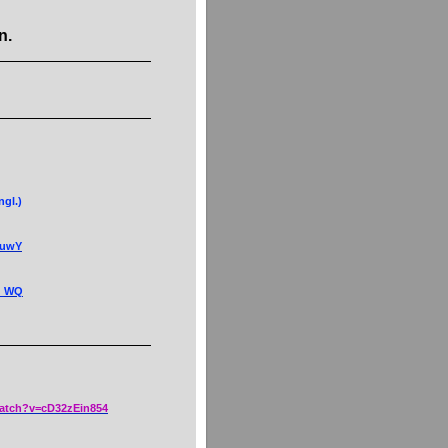
n.
ngl.)
auwY
3_WQ
atch?v=cD32zEin854