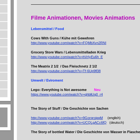
Filme Animationen, Movies Animations
Lebensmittel / Food
Cows With Guns / Kühe mit Gewehren
http://www.youtube.com/watch?v=FQMbXvn2RNI
Grocery Store Wars / Lebensmittelladen Krieg
http://www.youtube.com/watch?v=hVrIyEu6h_E
The Meatrix 2 1/2
/ Das Fleischnetz 2 1/2
http://www.youtube.com/watch?v=Tf-6Up9fl38
Umwelt / Eviroment
Lego: Everything is Not awesome
Neu
https://www.youtube.com/watch?v=qhbliUq0_r4
The Story of Stuff
/
Die Geschichte von Sachen
http://www.youtube.com/watch?v=9GorqroigqM
(english)
http://www.youtube.com/watch?v=UCQLgACc6fQ
(deutsch)
The Story of bottled Water / Die Geschichte von Wasser in Flasch