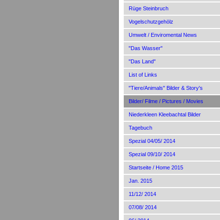
Rüge Steinbruch
Vogelschutzgehölz
Umwelt / Enviromental News
"Das Wasser"
"Das Land"
List of Links
"Tiere/Animals" Bilder & Story's
Bilder/ Filme / Pictures / Movies
Niederkleen Kleebachtal Bilder
Tagebuch
Spezial 04/05/ 2014
Spezial 09/10/ 2014
Startseite / Home 2015
Jan. 2015
11/12/ 2014
07/08/ 2014