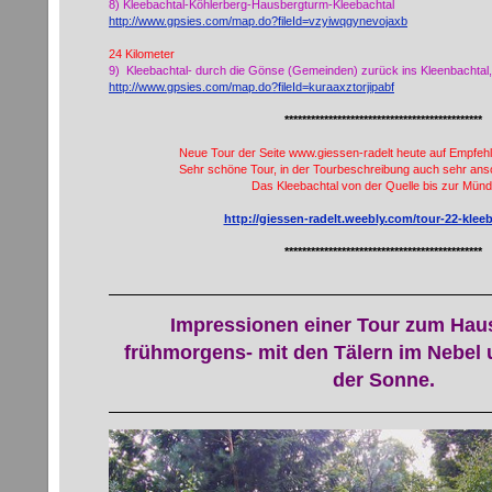
8) Kleebachtal-Köhlerberg-Hausbergturm-Kleebachtal
http://www.gpsies.com/map.do?fileId=vzyiwqgynevojaxb
24 Kilometer
9) Kleebachtal- durch die Gönse (Gemeinden) zurück ins Kleenbachtal,
http://www.gpsies.com/map.do?fileId=kuraaxztorjipabf
*********************************************
Neue Tour der Seite www.giessen-radelt heute auf Empfe
Sehr schöne Tour, in der Tourbeschreibung auch sehr ansc
Das Kleebachtal von der Quelle bis zur Mün
http://giessen-radelt.weebly.com/tour-22-klee
*********************************************
Impressionen einer Tour zum Hau
frühmorgens- mit den Tälern im Nebel
der Sonne.