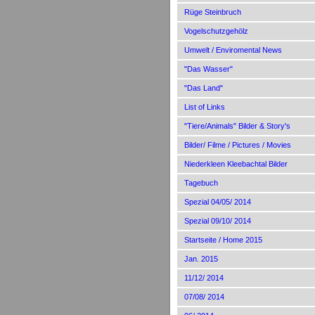
Rüge Steinbruch
Vogelschutzgehölz
Umwelt / Enviromental News
"Das Wasser"
"Das Land"
List of Links
"Tiere/Animals" Bilder & Story's
Bilder/ Filme / Pictures / Movies
Niederkleen Kleebachtal Bilder
Tagebuch
Spezial 04/05/ 2014
Spezial 09/10/ 2014
Startseite / Home 2015
Jan. 2015
11/12/ 2014
07/08/ 2014