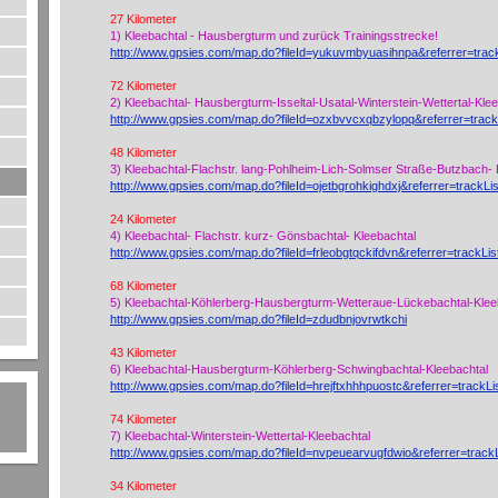
27 Kilometer
1) Kleebachtal - Hausbergturm und zurück Trainingsstrecke!
http://www.gpsies.com/map.do?fileId=yukuvmbyuasihnpa&referrer=track
72 Kilometer
2) Kleebachtal- Hausbergturm-Isseltal-Usatal-Winterstein-Wettertal-Kle
http://www.gpsies.com/map.do?fileId=ozxbvvcxqbzylopq&referrer=track
48 Kilometer
3) Kleebachtal-Flachstr. lang-Pohlheim-Lich-Solmser Straße-Butzbach- 
http://www.gpsies.com/map.do?fileId=ojetbgrohkighdxj&referrer=trackLis
24 Kilometer
4) Kleebachtal- Flachstr. kurz- Gönsbachtal- Kleebachtal
http://www.gpsies.com/map.do?fileId=frleobgtqckifdvn&referrer=trackLis
68 Kilometer
5) Kleebachtal-Köhlerberg-Hausbergturm-Wetteraue-Lückebachtal-Klee
http://www.gpsies.com/map.do?fileId=zdudbnjovrwtkchi
43 Kilometer
6) Kleebachtal-Hausbergturm-Köhlerberg-Schwingbachtal-Kleebachtal
http://www.gpsies.com/map.do?fileId=hrejftxhhhpuostc&referrer=trackLi
74 Kilometer
7) Kleebachtal-Winterstein-Wettertal-Kleebachtal
http://www.gpsies.com/map.do?fileId=nvpeuearvugfdwio&referrer=trackL
34 Kilometer