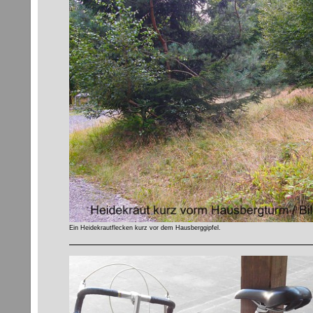
Ein Heidekrautflecken kurz vor dem Hausberggipfel.