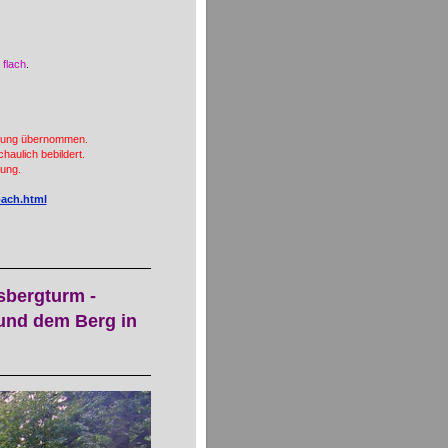
 flach
.
hlung übernommen.
haulich bebildert.
dung.
bach.html
sbergturm -
 und dem Berg in