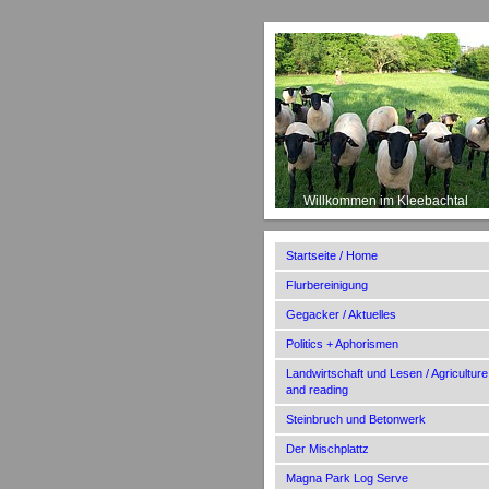
Willkommen im Kleebachtal
Startseite / Home
Flurbereinigung
Gegacker / Aktuelles
Politics + Aphorismen
Landwirtschaft und Lesen / Agriculture
and reading
Steinbruch und Betonwerk
Der Mischplattz
Magna Park Log Serve