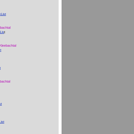
List
ebachtal
Lis
t
Kleebachtal
t
t
bachtal
st
ist