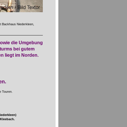
nkt Backhaus Niederkleen,
 sowie die Umgebung
turms bei gutem
en liegt im Norden.
en.
de Touren.
iederkleen)
 Kleebach.